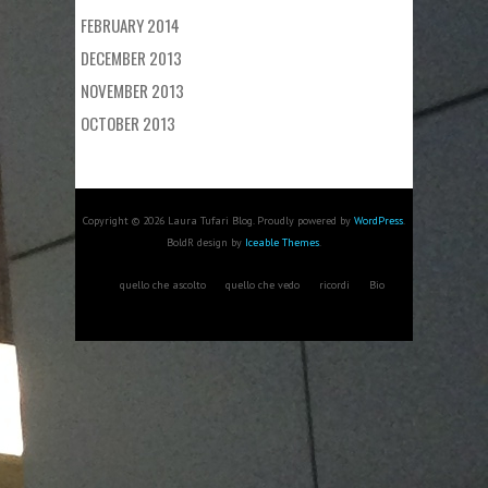
FEBRUARY 2014
DECEMBER 2013
NOVEMBER 2013
OCTOBER 2013
Copyright © 2026 Laura Tufari Blog. Proudly powered by
WordPress
.
BoldR design by
Iceable Themes
.
quello che ascolto
quello che vedo
ricordi
Bio