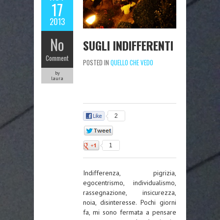
17
2013
No
SUGLI INDIFFERENTI
Comment
POSTED IN
QUELLO CHE VEDO
by
laura
2
0
1
Indifferenza, pigrizia,
egocentrismo, individualismo,
rassegnazione, insicurezza,
noia, disinteresse. Pochi giorni
fa, mi sono fermata a pensare