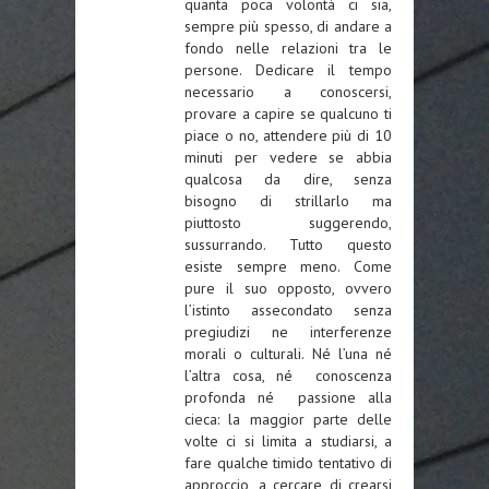
quanta poca volontà ci sia,
sempre più spesso, di andare a
fondo nelle relazioni tra le
persone. Dedicare il tempo
necessario a conoscersi,
provare a capire se qualcuno ti
piace o no, attendere più di 10
minuti per vedere se abbia
qualcosa da dire, senza
bisogno di strillarlo ma
piuttosto suggerendo,
sussurrando. Tutto questo
esiste sempre meno. Come
pure il suo opposto, ovvero
l’istinto assecondato senza
pregiudizi ne interferenze
morali o culturali. Né l’una né
l’altra cosa, né conoscenza
profonda né passione alla
cieca: la maggior parte delle
volte ci si limita a studiarsi, a
fare qualche timido tentativo di
approccio, a cercare di crearsi